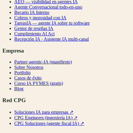
AEO — visibilidad en agentes IA
Agente Conversacional todo-en-uno
Becario IA Interno
Cobros y morosidad con IA
TareasIA — agente IA sobre tu software
Gestor de reseñas IA
Cumplimiento AI Act
Recepción IA · Asistente IA multi-canal
Empresa
Partner agentic-IA (manifiesto)
Sobre Nosotros
Portfolio
Casos de éxito
Curso IA PYMES (gratis)
Blog
Red CPG
Soluciones IA para empresas
↗
CPG Engineers (ingeniería IA)
↗
CPG Soluciones (agente fiscal IA)
↗