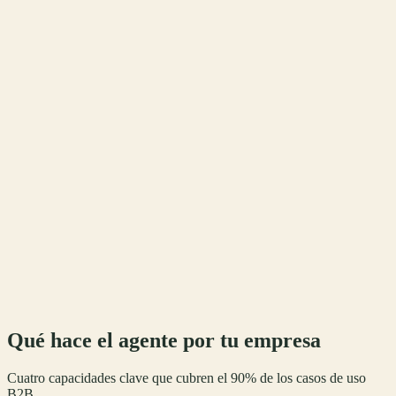
Reservar una cita
10:43
Perfecto. ¿Para qué fecha te viene bien? Tengo hueco mañana 10:
o jueves 16:30.
10:43
Jueves 16:30 va
10:44
✓ Reservado para el jueves 16:30. Te enviaré recordatorio 24h
antes.
10:44
Qué hace el agente por tu empresa
Cuatro capacidades clave que cubren el 90% de los casos de uso
B2B.