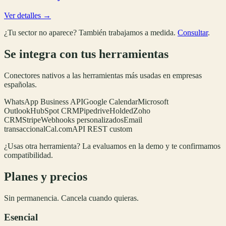
Ver detalles →
¿Tu sector no aparece? También trabajamos a medida.
Consultar
.
Se integra con tus herramientas
Conectores nativos a las herramientas más usadas en empresas
españolas.
WhatsApp Business API
Google Calendar
Microsoft
Outlook
HubSpot CRM
Pipedrive
Holded
Zoho
CRM
Stripe
Webhooks personalizados
Email
transaccional
Cal.com
API REST custom
¿Usas otra herramienta? La evaluamos en la demo y te confirmamos
compatibilidad.
Planes y precios
Sin permanencia. Cancela cuando quieras.
Esencial