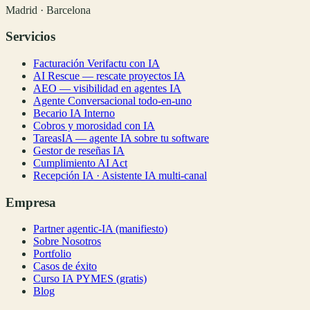
Madrid · Barcelona
Servicios
Facturación Verifactu con IA
AI Rescue — rescate proyectos IA
AEO — visibilidad en agentes IA
Agente Conversacional todo-en-uno
Becario IA Interno
Cobros y morosidad con IA
TareasIA — agente IA sobre tu software
Gestor de reseñas IA
Cumplimiento AI Act
Recepción IA · Asistente IA multi-canal
Empresa
Partner agentic-IA (manifiesto)
Sobre Nosotros
Portfolio
Casos de éxito
Curso IA PYMES (gratis)
Blog