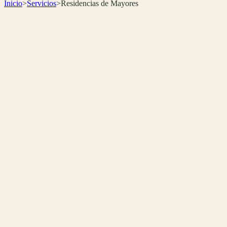
Inicio
>
Servicios
>
Residencias de Mayores
🏠
Residencias
👨‍👩‍👧
Atención a familias
⏰
24/7
📲
WhatsApp