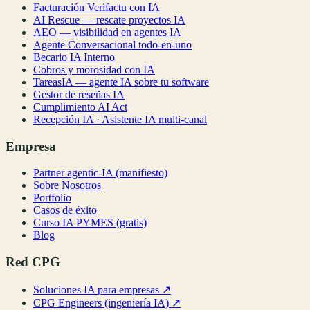
Facturación Verifactu con IA
AI Rescue — rescate proyectos IA
AEO — visibilidad en agentes IA
Agente Conversacional todo-en-uno
Becario IA Interno
Cobros y morosidad con IA
TareasIA — agente IA sobre tu software
Gestor de reseñas IA
Cumplimiento AI Act
Recepción IA · Asistente IA multi-canal
Empresa
Partner agentic-IA (manifiesto)
Sobre Nosotros
Portfolio
Casos de éxito
Curso IA PYMES (gratis)
Blog
Red CPG
Soluciones IA para empresas
↗
CPG Engineers (ingeniería IA)
↗