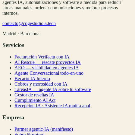
agentes IA, automatizaciones y software a medida para reducir
tareas manuales, ordenar comunicaciones y mejorar procesos
internos.
contacto@cpgestudioia.tech
Madrid · Barcelona
Servicios
Facturación Verifactu con IA
AI Rescue — rescate proyectos IA
AEO — visibilidad en agentes IA
Agente Conversacional todo-en-uno
Becario IA Interno
Cobros y morosidad con IA
TareasIA — agente IA sobre tu software
Gestor de reseñas IA
Cumplimiento AI Act
Recepción IA · Asistente IA multi-canal
Empresa
Partner agentic-IA (manifiesto)
Sobre Nosotros