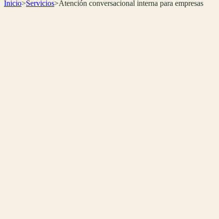
Inicio
>
Servicios
>
Atención conversacional interna para empresas
🏢
Interno
📚
Documentación
⚡
Respuesta rápida
🔒
Privado