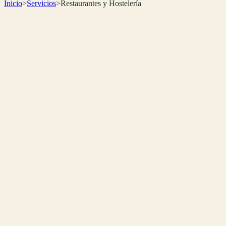
Inicio
>
Servicios
>
Restaurantes y Hostelería
🍽️
Restaurantes
📅
Reservas automáticas
⏰
Atención 24/7
📲
WhatsApp