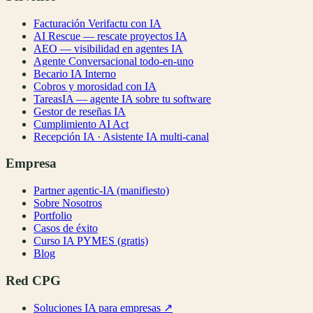
Facturación Verifactu con IA
AI Rescue — rescate proyectos IA
AEO — visibilidad en agentes IA
Agente Conversacional todo-en-uno
Becario IA Interno
Cobros y morosidad con IA
TareasIA — agente IA sobre tu software
Gestor de reseñas IA
Cumplimiento AI Act
Recepción IA · Asistente IA multi-canal
Empresa
Partner agentic-IA (manifiesto)
Sobre Nosotros
Portfolio
Casos de éxito
Curso IA PYMES (gratis)
Blog
Red CPG
Soluciones IA para empresas
↗