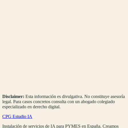
¿Qué modelos de IA usáis: Claude, GPT, Gemini?
+
¿Mi PYME tiene volumen suficiente para que merezca la pena un
agente?
+
¿Necesitas pasar de entender el AI Act a cumplirlo?
AI Comply
inventaría tus sistemas IA, los clasifica por nivel de riesgo y genera
las plantillas de cumplimiento que te aplican (alfabetización Art. 4,
transparencia Art. 50…) más tu PDF.
Desde 59 €/año (suscripción
anual).
Disclaimer:
Esta información es divulgativa. No constituye asesoría
legal. Para casos concretos consulta con un abogado colegiado
especializado en derecho digital.
CPG Estudio IA
Instalación de servicios de IA para PYMES en España. Creamos