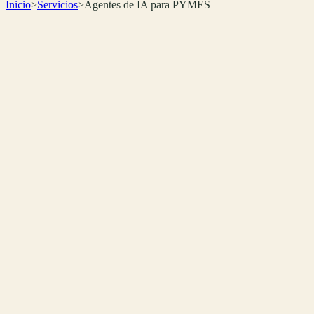
Inicio
>
Servicios
>
Agentes de IA para PYMES
🤖
Multi-modelo (Claude, GPT, Gemini)
💼
Desde 1.000 EUR
🔌
Integración con tu CRM/ERP